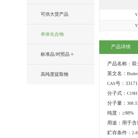
可供大货产品
Y
Y
单体化合物
产品详情
标准品/对照品
产品名称：双
英文名：
Bisde
高纯度提取物
号：
33171
CAS
分子式：
C19H
分子量：
308.3
纯度：
≥98%
用途：用于含
贮存条件：
2-