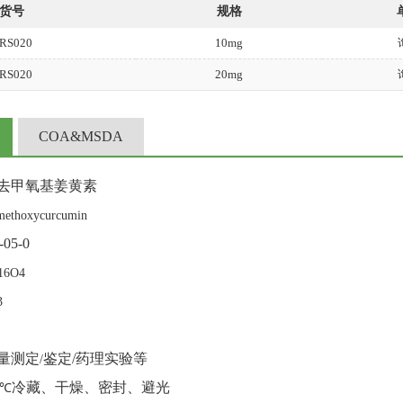
货号
规格
RS020
10mg
RS020
20mg
COA&MSDA
去甲氧基姜黄素
methoxycurcumin
-05-0
16O4
3
量测定
鉴定
/
药理实验等
/
冷藏、干燥、密封、避光
8℃