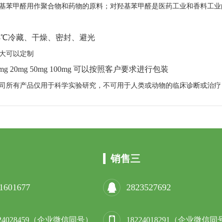
基苯甲醛用作聚合物和药物的原料；对羟基苯甲醛是医药工业和香料工业
8
℃冷藏、干燥、密封、避光
大可以定制
mg 20mg 50mg 100mg
可以按照客户要求进行包装
司所有产品仅用于科学实验研究，不可用于人类或动物的临床诊断或治疗
销售三
1601677
2823527692
224028459（企业微信同号）
18224018291（企业微信