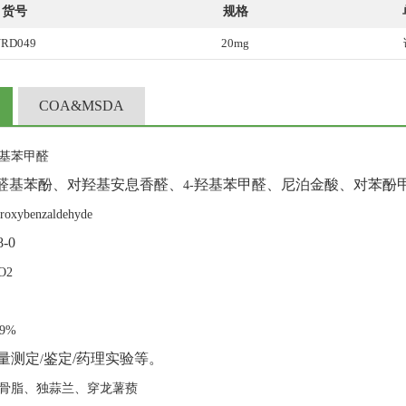
货号
规格
RD049
20mg
COA&MSDA
基苯甲醛
醛基苯酚、对羟基安息香醛、
羟基苯甲醛、尼泊金酸、对苯酚
4-
roxybenzaldehyde
8-0
O2
99%
量测定
鉴定
/
药理实验等。
/
骨脂、独蒜兰、穿龙薯蓣