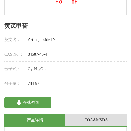
黄芪甲苷
英文名：
Astragaloside IV
CAS No.：
84687-43-4
分子式：
C
H
O
41
68
14
分子量：
784.97
在线咨询
产品详情
COA&MSDA