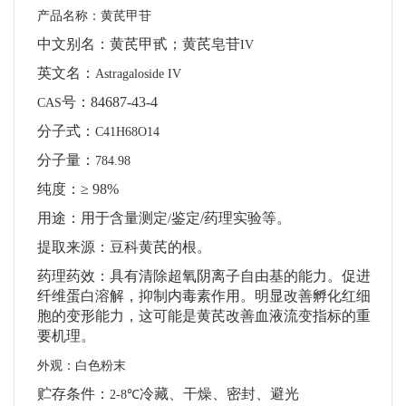
产品名称：黄芪甲苷
中文别名：黄芪甲甙；黄芪皂苷
IV
英文名：
Astragaloside IV
号：
84687-43-4
CAS
分子式：
C41H68O14
分子量：
784.98
纯度：
≥ 98%
用途：用于含量测定
鉴定
/
药理实验等。
/
提取来源：豆科黄芪的根。
药理药效：具有清除超氧阴离子自由基的能力。促进
纤维蛋白溶解，抑制内毒素作用。明显改善孵化红细
胞的变形能力，这可能是黄芪改善血液流变指标的重
要机理。
外观：白色粉末
贮存条件：
冷藏、干燥、密封、避光
2-8℃