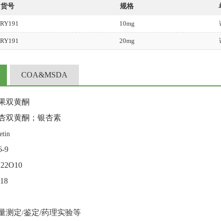
货号
规格
RY191
10mg
RY191
20mg
COA&MSDA
果双黄酮
杏双黄酮；银杏素
etin
6-9
22O10
518
量测定
鉴定
/
药理实验等
/