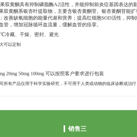
果双黄酮具有抑制磷脂酶
A2
活性，并能抑制前炎症基因表达的
果双黄酮系银杏叶提取物，主要含银杏黄酮苷。银杏黄酮苷能扩
；改善缺氧细胞的能量代谢和营养；提高红细胞
SOD
活性，抑制
血管，增加冠脉循环血流量，缓解血管的痉挛。
8
℃冷藏、干燥、密封、避光
大可以定制
mg 20mg 50mg 100mg
可以按照客户要求进行包装
司所有产品仅用于科学实验研究，不可用于人类或动物的临床诊断或治疗
销售三