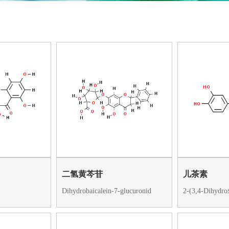
二氢黄芩苷
儿茶素
Dihydrobaicalein-7-glucuronid