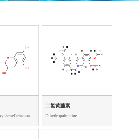
二氢黄藤素
2-(3,4-Dihydroxyphenyl)chroman-3,5,7-triol
Dihydropalmatine