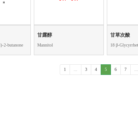
甘露醇
甘草次酸
)-2-butanone
Mannitol
18 β-Glycyrrhet
1
...
3
4
5
6
7
...