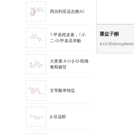
西伯利亚远志糖A5
覆盆子酮
7-甲基橙皮素；7,4'-
二-O-甲基圣草酚
4-(4-Hydroxyphenyl
大黄素-8-O-β-D-吡喃
葡萄糖苷
甘草酸单铵盐
β-谷甾醇