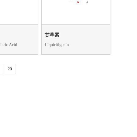
甘草素
intic Acid
Liquiritigenin
20