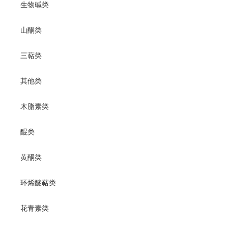
生物碱类
山酮类
三萜类
其他类
木脂素类
醌类
黄酮类
环烯醚萜类
花青素类