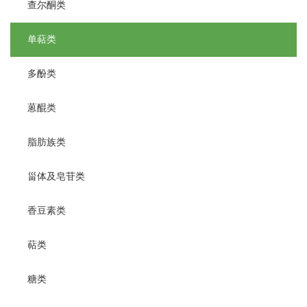
查尔酮类
单萜类
多酚类
蒽醌类
脂肪族类
甾体及皂苷类
香豆素类
萜类
糖类