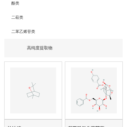
酚类
二萜类
二苯乙烯苷类
高纯度提取物