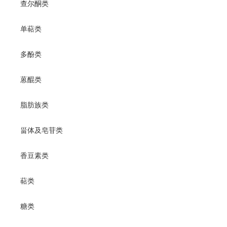
查尔酮类
单萜类
多酚类
蒽醌类
脂肪族类
甾体及皂苷类
香豆素类
萜类
糖类