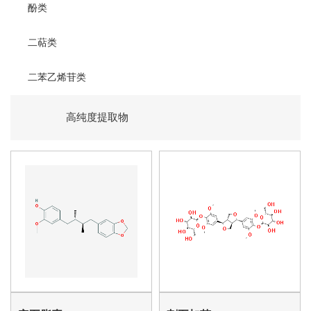
酚类
二萜类
二苯乙烯苷类
高纯度提取物