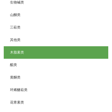
生物碱类
山酮类
三萜类
其他类
木脂素类
醌类
黄酮类
环烯醚萜类
花青素类